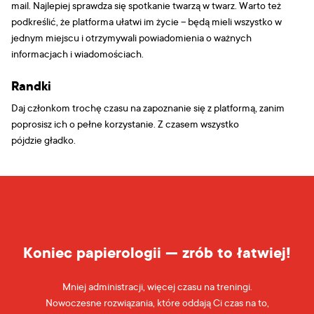
mail. Najlepiej sprawdza się spotkanie twarzą w twarz. Warto też
podkreślić, że platforma ułatwi im życie – będą mieli wszystko w
jednym miejscu i otrzymywali powiadomienia o ważnych
informacjach i wiadomościach.
Randki
Daj członkom trochę czasu na zapoznanie się z platformą, zanim
poprosisz ich o pełne korzystanie. Z czasem wszystko
pójdzie gładko.
Koniec papierologii — zrób to łatwiej!
Mniej administracji, więcej czasu na treningi.
Nowoczesne rozwiązania, które oddają Ci czas na to,